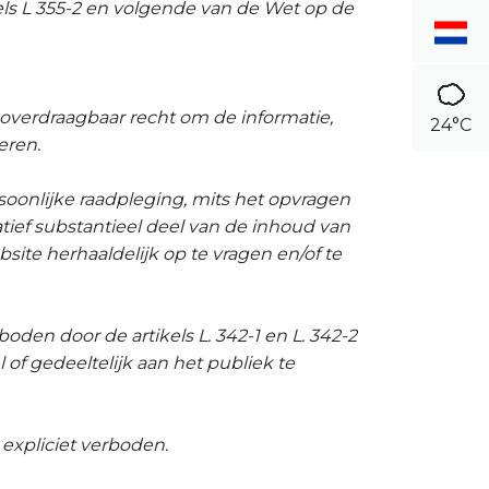
els L 355-2 en volgende van de Wet op de
onoverdraagbaar recht om de informatie,
24°C
eren.
soonlijke raadpleging, mits het opvragen
tief substantieel deel van de inhoud van
site herhaaldelijk op te vragen en/of te
oden door de artikels L. 342-1 en L. 342-2
f gedeeltelijk aan het publiek te
expliciet verboden.